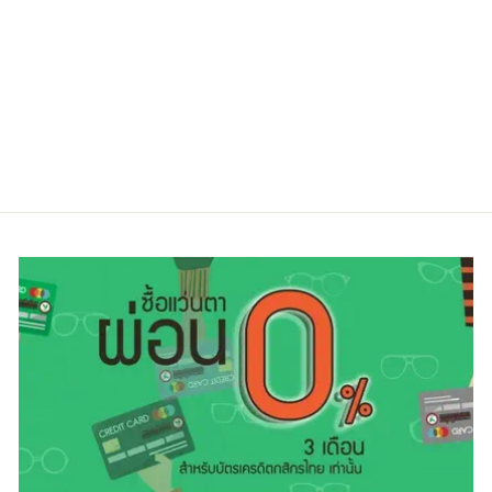
BOLON BJ1309
B11
Regular
Sale
5,800.00 ฿
4,200.00 ฿
price
price
ประหยัดไป 28%