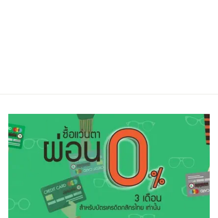
BOLON BH7007
B30
Regular
Sale
6,000.00 ฿
4,500.00 ฿
price
price
ประหยัดไป 25%