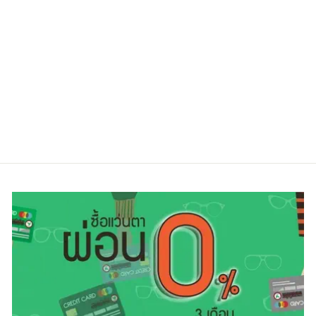
BOLON BT1590
B90
Regular
Sale
6,700.00 ฿
5,100.00 ฿
price
price
ประหยัดไป 24%