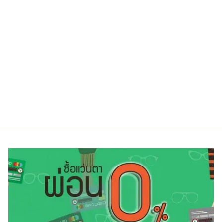
EMPORIO
ARMANI
EA1048D 3130
55
Regular
Sale
7,250.00 ฿
5,800.00 ฿
price
price
ประหยัดไป 20%