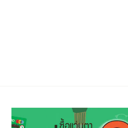
EMPORIO ARMANI EA1075
3001 55
Regular
Sale
7,500.00 ฿
6,000.00 ฿
ประหยัดไป 20%
price
price