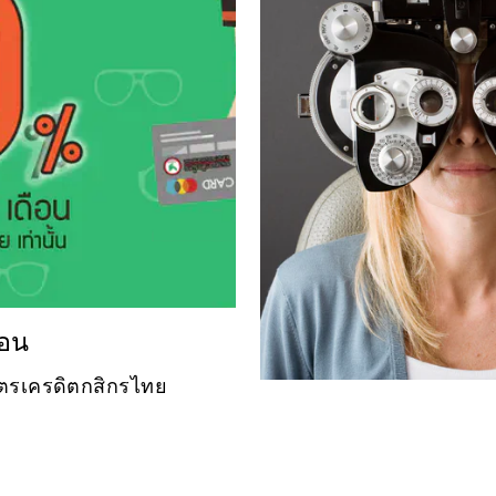
ือน
บัตรเครดิตกสิกรไทย