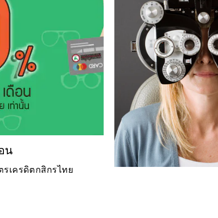
ือน
บัตรเครดิตกสิกรไทย