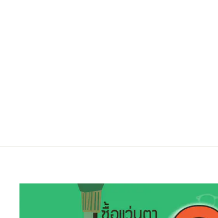
EMPORIO ARMANI EA1079
3094 55
Regular
Sale
7,500.00 ฿
6,000.00 ฿
ประหยัดไป 20%
price
price