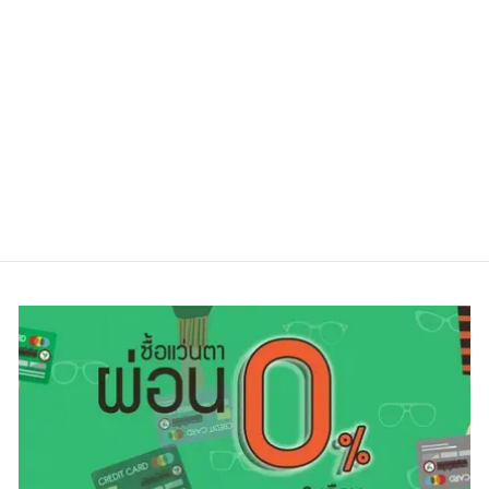
EMPORIO
ARMANI EA1090
3001 54
Regular
Sale
7,000.00 ฿
5,600.00 ฿
price
price
ประหยัดไป 20%