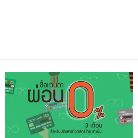
IC! BERLIN GEN
ROSE GOLD
Regular
Sale
25,500.00 ฿
16,500.00 ฿
price
price
ประหยัดไป 35%