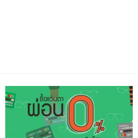
IC! BERLIN
TILMANN SHINY
GRAPHITE
Regular
Sale
26,500.00 ฿
17,000.00 ฿
price
price
ประหยัดไป 36%