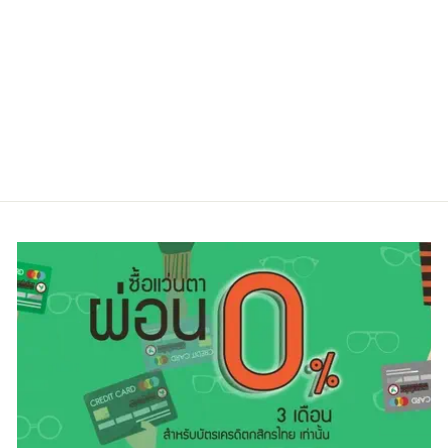
LEVI'S LV
7008/F 003
Regular
Sale
6,750.00 ฿
4,700.00 ฿
price
price
ประหยัดไป 30%