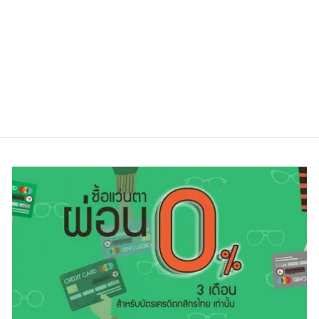
OAKLEY OX8046
0355
Regular
Sale
5,800.00 ฿
4,600.00 ฿
price
price
ประหยัดไป 21%