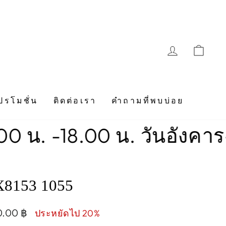
LOG IN
CAR
ปรโมชั่น
ติดต่อเรา
คำถามที่พบบ่อย
18.00 น. วันอังคาร-วันอาท
8153 1055
0.00 ฿
ประหยัดไป 20%