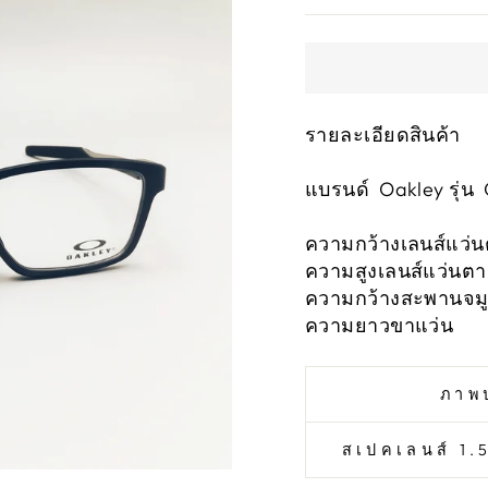
รายละเอียดสินค้า
แบรนด์ Oakley รุ่น
ความกว้างเลนส์แว่น
ความสูงเลนส์แว่นต
ความกว้างสะพานจมูก
ความยาวขาแว่น 
ภาพ
สเปคเลนส์ 1.5