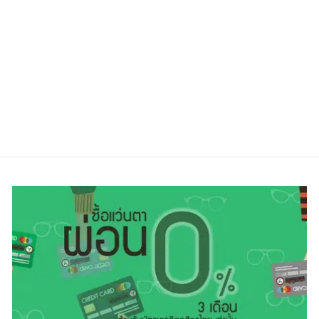
PAULHUEMAN
PHF 311A
COL05-1
Regular
Sale
4,500.00 ฿
3,600.00 ฿
price
price
ประหยัดไป 20%