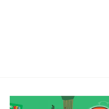
PH008 DGM
Regular
Sale
3,850.00 ฿
2,700.00 ฿
ประหยัดไป 30%
price
price