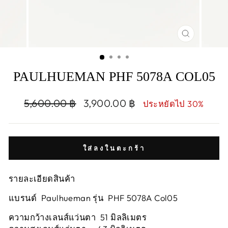
CLOSE
(ESC)
PAULHUEMAN PHF 5078A COL05
Regular
Sale
5,600.00 ฿
3,900.00 ฿
ประหยัดไป 30%
price
price
ใส่ลงในตะกร้า
รายละเอียดสินค้า
แบรนด์ Paulhueman รุ่น PHF 5078A Col05
ความกว้างเลนส์แว่นตา 51 มิลลิเมตร