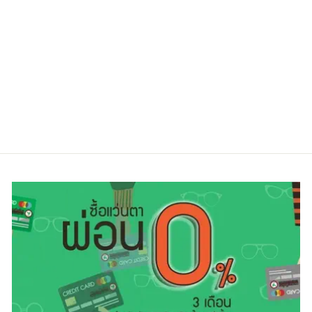
PAULHUEMAN
PHF 5078A
COL05
Regular
Sale
5,600.00 ฿
3,900.00 ฿
price
price
ประหยัดไป 30%