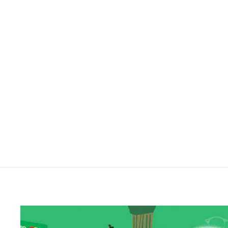
RAY-BAN RX3857V 2501-51
Regular
Sale
5,650.00 ฿
4,250.00 ฿
ประหยัดไป 25%
price
price