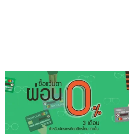
RAY-BAN
RX7241D 8012-
55
Regular
Sale
3,650.00 ฿
2,750.00 ฿
price
price
ประหยัดไป 25%