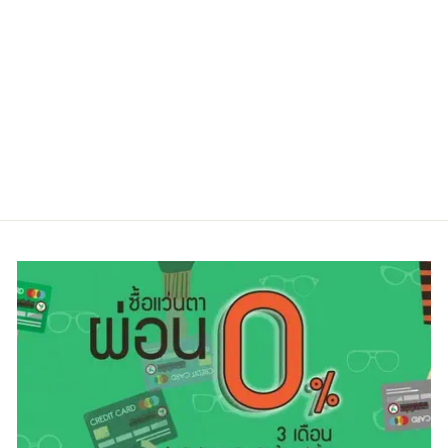
RAY-BAN
RX6417D 2509-
51
Regular
Sale
4,250.00 ฿
3,200.00 ฿
price
price
ประหยัดไป 25%