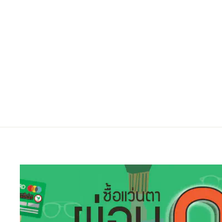
SEIKO T8023A MPX
Regular
Sale
9,300.00 ฿
6,500.00 ฿
ประหยัดไป 30%
price
price